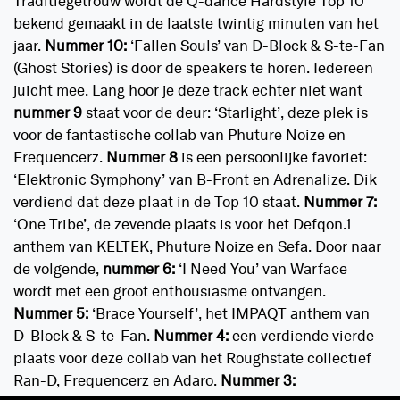
Traditiegetrouw wordt de Q-dance Hardstyle Top 10
bekend gemaakt in de laatste twintig minuten van het
jaar.
Nummer 10:
‘Fallen Souls’ van D-Block & S-te-Fan
(Ghost Stories) is door de speakers te horen. Iedereen
juicht mee. Lang hoor je deze track echter niet want
nummer 9
staat voor de deur: ‘Starlight’, deze plek is
voor de fantastische collab van Phuture Noize en
Frequencerz.
Nummer 8
is een persoonlijke favoriet:
‘Elektronic Symphony’ van B-Front en Adrenalize. Dik
verdiend dat deze plaat in de Top 10 staat.
Nummer 7:
‘One Tribe’, de zevende plaats is voor het Defqon.1
anthem van KELTEK, Phuture Noize en Sefa. Door naar
de volgende,
nummer 6:
‘I Need You’ van Warface
wordt met een groot enthousiasme ontvangen.
Nummer 5:
‘Brace Yourself’, het IMPAQT anthem van
D-Block & S-te-Fan.
Nummer 4:
een verdiende vierde
plaats voor deze collab van het Roughstate collectief
Ran-D, Frequencerz en Adaro.
Nummer 3: