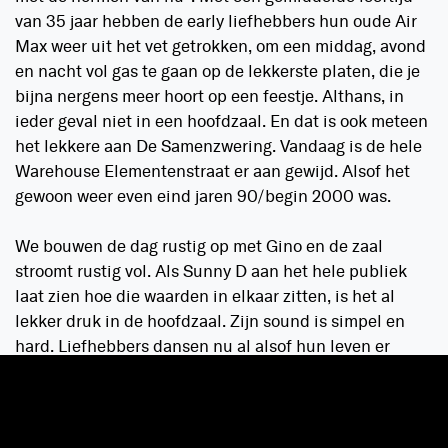
van 35 jaar hebben de early liefhebbers hun oude Air
Max weer uit het vet getrokken, om een middag, avond
en nacht vol gas te gaan op de lekkerste platen, die je
bijna nergens meer hoort op een feestje. Althans, in
ieder geval niet in een hoofdzaal. En dat is ook meteen
het lekkere aan De Samenzwering. Vandaag is de hele
Warehouse Elementenstraat er aan gewijd. Alsof het
gewoon weer even eind jaren 90/begin 2000 was.
We bouwen de dag rustig op met Gino en de zaal
stroomt rustig vol. Als Sunny D aan het hele publiek
laat zien hoe die waarden in elkaar zitten, is het al
lekker druk in de hoofdzaal. Zijn sound is simpel en
hard. Liefhebbers dansen nu al alsof hun leven er
vanaf hangt. Die vibe is door de hele zaal voelbaar. Het
maakt niet uit wie je bent of hoe je danst, als je maar
geniet. Mensen praten met elkaar, halen herinneringen
op en genieten vooral van en met elkaar. Die