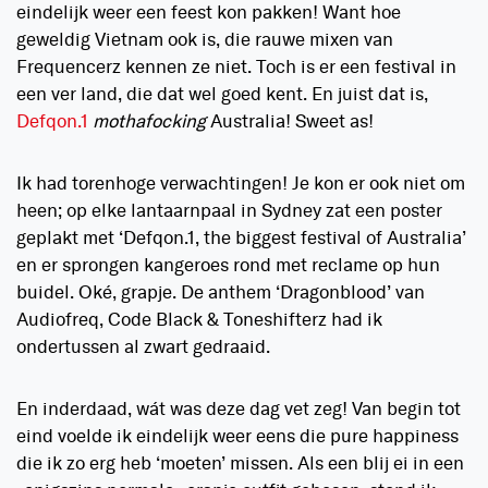
eindelijk weer een feest kon pakken! Want hoe
geweldig Vietnam ook is, die rauwe mixen van
Frequencerz kennen ze niet. Toch is er een festival in
een ver land, die dat wel goed kent. En juist dat is,
Defqon.1
mothafocking
Australia! Sweet as!
Ik had torenhoge verwachtingen
!
Je kon er ook niet om
heen; op elke lantaarnpaal in Sydney zat een poster
geplakt met ‘Defqon.1, the biggest festival of Australia’
en er sprongen kangeroes rond met reclame op hun
buidel. Oké, grapje. De anthem ‘Dragonblood’ van
Audiofreq, Code Black & Toneshifterz had ik
ondertussen al zwart gedraaid.
En inderdaad, wát was deze dag vet zeg! Van begin tot
eind voelde ik eindelijk weer eens die pure happiness
die ik zo erg heb ‘moeten’ missen. Als een blij ei in een