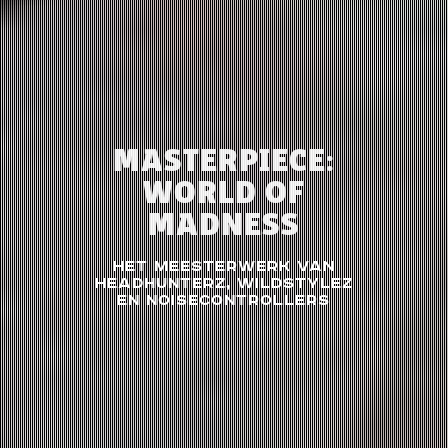
MASTERPIECE:
WORLD OF
MADNESS
Het meesterwerk van
Headhunterz, Wildstylez
en Noisecontrollers