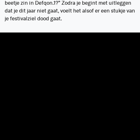
beetje zin in Defqon.1?” Zodra je begint met uitleggen
dat je dit jaar niet gaat, voelt het alsof er een stukje van
je festivalziel dood gaat.
Maar het ergste moment moet nog komen. Hoe dichter