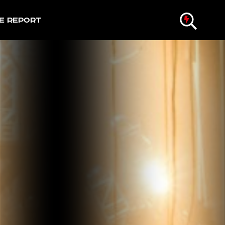
e Report