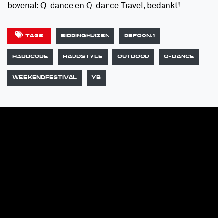
bovenal: Q-dance en Q-dance Travel, bedankt!
Tags
Biddinghuizen
Defqon.1
Hardcore
Hardstyle
Outdoor
Q-dance
Weekendfestival
YB
GERELATEERDE
ARTIKELEN