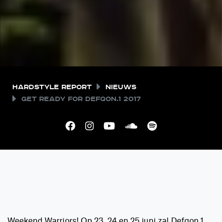
Hardstyle Report
Nieuws
Get ready for Defqon.1 2017
Weekend Warriors! Op 23, 24 en 25 juni zal Defqon.1