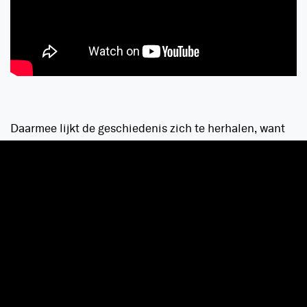
Daarmee lijkt de geschiedenis zich te herhalen, want
in 2003 was het thema van Defqon.1, Maximum Force
Readiness. En ook
Defqon.1 Australia
had in 2009 het
thema Maximum Force. Toch geeft de artwork en de
trailer een heel ander gevoel dan voorgaande jaren.
Een reusachtige Defqon.1-mammoet, we zijn heel erg
benieuwd wat dat zal betekenen.
En het is slechts een kwestie van tijd totdat je kaarten
kunt kopen. Waar je voorgaande jaren met vier
computers tegelijk klaar moest zitten voor de slopende