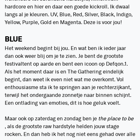
hardcore en hier en daar een goede kickroll. Ik dwaal
langs al je kleuren. UV, Blue, Red, Silver, Black, Indigo,
Yellow, Purple, Gold en Magenta. Deze is voor jou!
BLUE
Het weekend begint bij jou. En wat ben ik ieder jaar
dan ook weer blij om je te zien. Je bent de grootste
festivaltent op aarde en bent een icoon op Defqon.1.
Als het moment daar is en The Gathering eindelijk
begint, dan weet ik even niet wat me overkomt. Vol
enthousiasme sta ik te springen aan je rechterzijkant,
terwijl het ondergaande zonnetje naar binnen schijnt.
Een ontlading van emoties, dit is hoe geluk voelt.
Maar ook op zaterdag en zondag ben je
the place to be
, als de grootste raw hardstyle helden jouw stage
rocken. En dan heb ik het nog niet eens gehad over alle