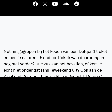
Net misgegrepen bij het kopen van een Defqon.1 ticket
en ben je na uren F5’end op Ticketswap doorbrengen
nog niet verder? Is je zus aan het bevallen, of kom je
echt niet onder dat familieweekend uit? Ook aan de
Weekend Warriors thuis is dit jaar gedacht. Defqon.1
Weekend Festival is dit jaar te volgen via een
livestream via Q-dance Live.
Het hele weekend zendt
Q-dance
live uit vanaf het
festivalterrein. E-Life en Gwen van Poorten