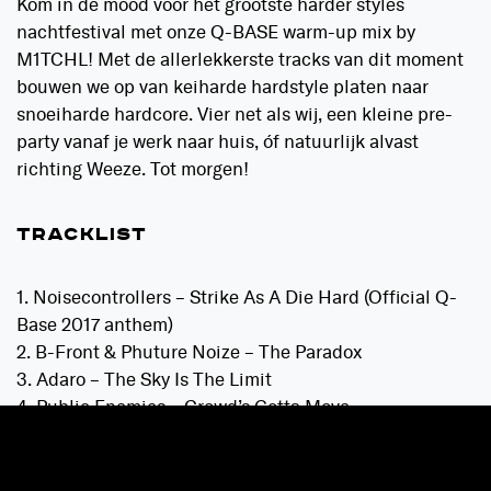
Kom in de mood voor het grootste harder styles
nachtfestival met onze Q-BASE warm-up mix by
M1TCHL! Met de allerlekkerste tracks van dit moment
bouwen we op van keiharde hardstyle platen naar
snoeiharde hardcore. Vier net als wij, een kleine pre-
party vanaf je werk naar huis, óf natuurlijk alvast
richting Weeze. Tot morgen!
TRACKLIST
1. Noisecontrollers – Strike As A Die Hard (Official Q-
Base 2017 anthem)
2. B-Front & Phuture Noize – The Paradox
3. Adaro – The Sky Is The Limit
4. Public Enemies – Crowd’s Gotta Move
5. MYST – Before You Go
6. Digital Punk & MYST – Destined To Shine
7. Crypsis – For Your Mind (D-Sturb remix)