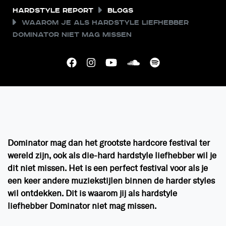
Hardstyle Report
Blogs
Waarom je als hardstyle liefhebber
Dominator niet mag missen
Dominator mag dan het grootste hardcore festival ter
wereld zijn, ook als die-hard hardstyle liefhebber wil je
dit niet missen. Het is een perfect festival voor als je
een keer andere muziekstijlen binnen de harder styles
wil ontdekken. Dit is waarom jij als hardstyle
liefhebber Dominator niet mag missen.