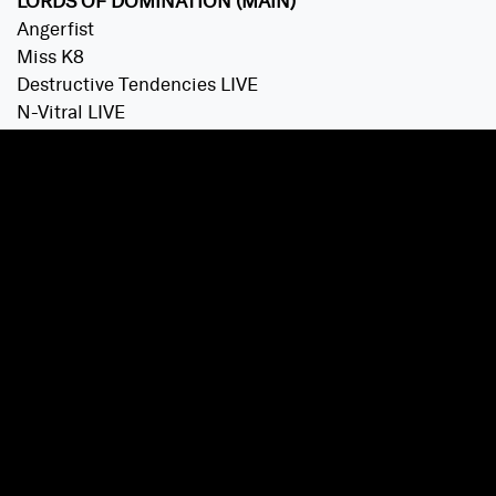
LORDS OF DOMINATION (MAIN)
Angerfist
Miss K8
Destructive Tendencies LIVE
N-Vitral LIVE
Partyraiser
Korsakoff
Neophyte ’25 Years of Neophyte Hardcore’
Dogfight LIVE (Mad Dog, AniMe, Noize Suppressor &
Unexist)
Dr. Peacock LIVE
Paul Elstak
Tha Playah
Evil Activities
Nosferatu
Furyan
D-Fence LIVE
Bodyshock LIVE