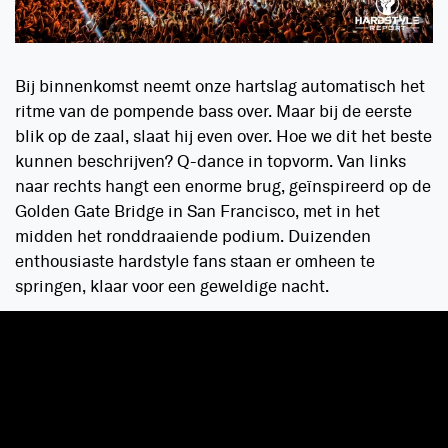
Bij binnenkomst neemt onze hartslag automatisch het
ritme van de pompende bass over. Maar bij de eerste
blik op de zaal, slaat hij even over. Hoe we dit het beste
kunnen beschrijven? Q-dance in topvorm. Van links
naar rechts hangt een enorme brug, geïnspireerd op de
Golden Gate Bridge in San Francisco, met in het
midden het ronddraaiende podium. Duizenden
enthousiaste hardstyle fans staan er omheen te
springen, klaar voor een geweldige nacht.
Rising stars
Clockartz
openen de avond met wat
Dirty
Italian
hardstyle. Eigen platen zoals ‘Time to Rock’ en
de
collab
met Malice ‘Dirty Italy’ gooien ze in de mix
met klassiekers van andere hardstyle helden. Perfect
om op het juiste tempo te komen voor de rest van de