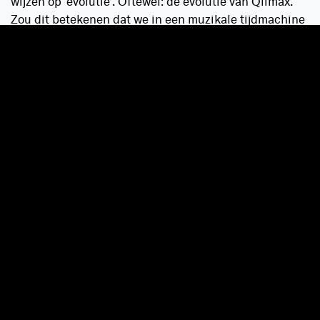
wijzen op ‘evolutie’. Oftewel: de evolutie van Qlimax.
Zou dit betekenen dat we in een muzikale tijdmachine
stappen door de jaren van Qlimax heen en zowel de
oude hardstyle sound als de nieuwe goed
vertegenwoordigd is op 23 november?
Romeinse cijfers = aantal artiesten in de
line-up?
Links van het Qlimax logo staat een patroon met de
Romeinse cijfers 1 tot en met 10 (I - X). Er wordt
gespeculeerd dat dit over het aantal artiesten in de
line-up gaat.
Qlimax post in de brievenbus
Natuurlijk waren de echte die-hard Qlimax fans na het
zien van het artwork al 'los', maar de eerste echte,
tastbare hints vielen afgelopen in de brievenbussen
van een select groepje fans. Volledig in de stijl van