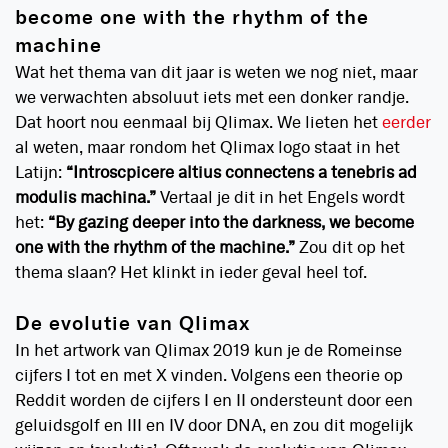
become one with the rhythm of the
machine
Wat het thema van dit jaar is weten we nog niet, maar
we verwachten absoluut iets met een donker randje.
Dat hoort nou eenmaal bij Qlimax. We lieten het
eerder
al weten, maar rondom het Qlimax logo staat in het
Latijn:
“Introscpicere altius connectens a tenebris ad
modulis machina.”
Vertaal je dit in het Engels wordt
het:
“By gazing deeper into the darkness, we become
one with the rhythm of the machine.”
Zou dit op het
thema slaan? Het klinkt in ieder geval heel tof.
De evolutie van Qlimax
In het artwork van Qlimax 2019 kun je de Romeinse
cijfers I tot en met X vinden. Volgens een theorie op
Reddit worden de cijfers I en II ondersteunt door een
geluidsgolf en III en IV door DNA, en zou dit mogelijk