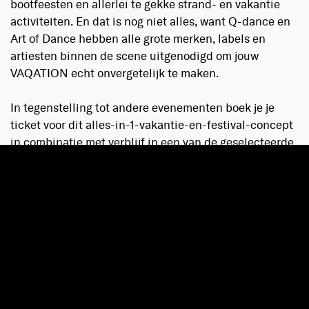
bootfeesten en allerlei te gekke strand- en vakantie
activiteiten. En dat is nog niet alles, want Q-dance en
Art of Dance hebben alle grote merken, labels en
artiesten binnen de scene uitgenodigd om jouw
VAQATION echt onvergetelijk te maken.
In tegenstelling tot andere evenementen boek je je
ticket voor dit alles-in-1-vakantie-en-festival-concept
in combinatie met verblijf in een van de geselecteerde
appartementen, hotels en villa’s. De goedkoopste
pakketten zijn verkrijgbaar vanaf 349 euro en zijn
inclusief een 5-daags verblijf (upgrade naar 6 of 7
nachten mogelijk) en toegang tot alle aangesloten
clubs. Binnenkort volgt meer informatie over
georganiseerde busreizen, airport transfers en meer.
Heb jij zin in een vakantie vol zon, zee en hardere
stijlen? Check dan de officiële
VAQATION website
.