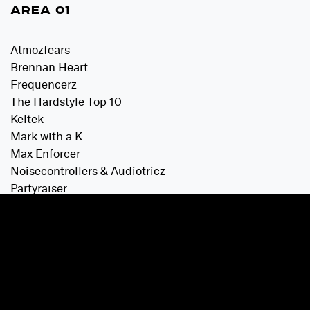
AREA 01
Atmozfears
Brennan Heart
Frequencerz
The Hardstyle Top 10
Keltek
Mark with a K
Max Enforcer
Noisecontrollers & Audiotricz
Partyraiser
Phuture Noize
Power Hour in 10 minutes
Ran-D
Rebelion
Rejecta
Sub Zero Project