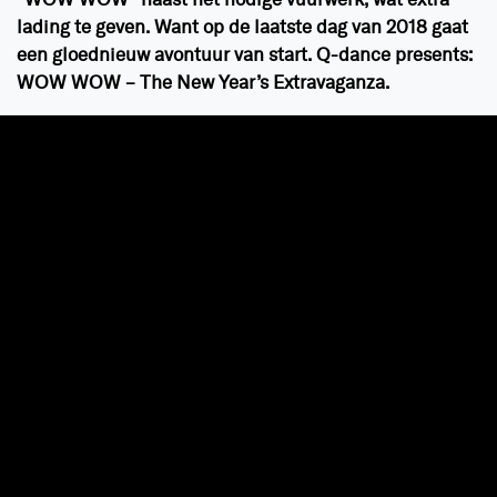
“WOW WOW” naast het nodige vuurwerk, wat extra
lading te geven. Want op de laatste dag van 2018 gaat
een gloednieuw avontuur van start. Q-dance presents:
WOW WOW – The New Year’s Extravaganza.
Na
Freaqshow
gooit Q-dance het dit jaar over een
compleet andere boeg. Trek je
roaring 20’s outfit
maar
uit de kast. Dit jaar gaan we misschien wel chique in
rokkostuum of flapper dress, want met een
extravaganza à la Great Gatsby wordt het jaar in stijl
afgesloten en openen we het nieuwe jaar: 2019.