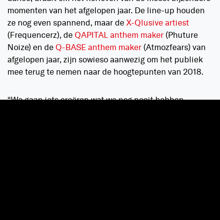
momenten van het afgelopen jaar. De line-up houden
ze nog even spannend, maar de
X-Qlusive artiest
(Frequencerz), de
QAPITAL anthem maker
(Phuture
Noize) en de
Q-BASE anthem maker
(Atmozfears) van
afgelopen jaar, zijn sowieso aanwezig om het publiek
mee terug te nemen naar de hoogtepunten van 2018.
“We gaan iets creëren wat we nog nooit hebben
gedaan. En dat gaan we die avond bekendmaken. Je
kunt de vaste Q-dance waardes in 2019 uiteraard weer
verwachten: X-Qlusive DJ, QAPITAL, Defqon.1, Qlimax.
Wel gaan we daarbinnen weer heel veel vernieuwends
doen.”
Dit oud & nieuwfeest wordt niet alleen een terugblik
op het afgelopen jaar. “Tachtig procent van de avond
gaat een prachtige throwback worden, terwijl twintig