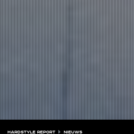
Hardstyle Report
Nieuws