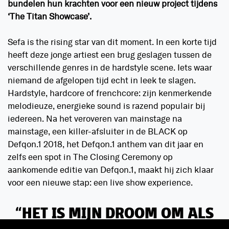
bundelen hun krachten voor een nieuw project tijdens
‘The Titan Showcase’.
Sefa is the rising star van dit moment. In een korte tijd
heeft deze jonge artiest een brug geslagen tussen de
verschillende genres in de hardstyle scene. Iets waar
niemand de afgelopen tijd echt in leek te slagen.
Hardstyle, hardcore of frenchcore: zijn kenmerkende
melodieuze, energieke sound is razend populair bij
iedereen. Na het veroveren van mainstage na
mainstage, een killer-afsluiter in de BLACK op
Defqon.1 2018, het Defqon.1 anthem van dit jaar en
zelfs een spot in The Closing Ceremony op
aankomende editie van Defqon.1, maakt hij zich klaar
voor een nieuwe stap: een live show experience.
“HET IS MIJN DROOM OM ALS