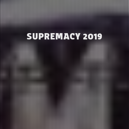
SUPREMACY 2019