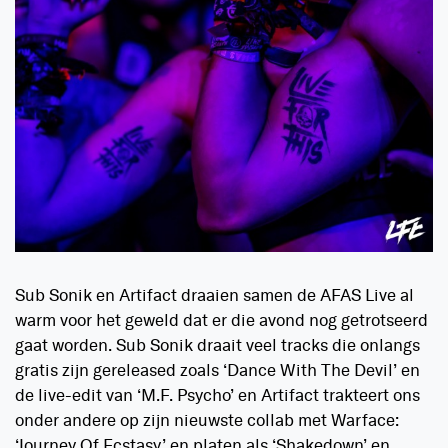
Sub Sonik en Artifact draaien samen de AFAS Live al
warm voor het geweld dat er die avond nog getrotseerd
gaat worden. Sub Sonik draait veel tracks die onlangs
gratis zijn gereleased zoals ‘Dance With The Devil’
en
de live-edit van ‘M.F. Psycho’ en Artifact trakteert ons
onder andere op zijn nieuwste collab met Warface:
‘Journey Of Ecstasy’ en platen als ‘Shakedown’ en