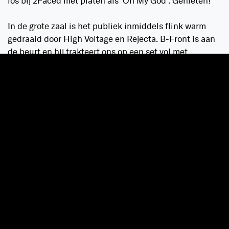
los bij 2Faced met platen als ‘Oh My God’. Genieten!
In de grote zaal is het publiek inmiddels flink warm
gedraaid door High Voltage en Rejecta. B-Front is aan
de beurt en hij trakteert ons op een set vol met
geweldige melodielijnen. Als geen ander neemt hij het
publiek mee in ‘zijn wereld’ als hij bijna een met de
muziek lijkt te worden. Het maakt niet uit hoe vaak we
platen als ‘Mysterias’ horen, ze blijven iedere keer weer
voor kippenvel zorgen. Maar ook het Qlimax anthem
‘Symphony of Shadows’ zorgt voor een magische vibe
in de zaal.
Plots wordt het donker en stil. Het is tijd voor de set
van de avond. Je hoort de songteksten van
‘Synchronised’ steeds harder door de speakers en het
publiek zingt keihard mee. Aan de linkerkant van het
podium wordt alles rood belicht en aan de rechterkant