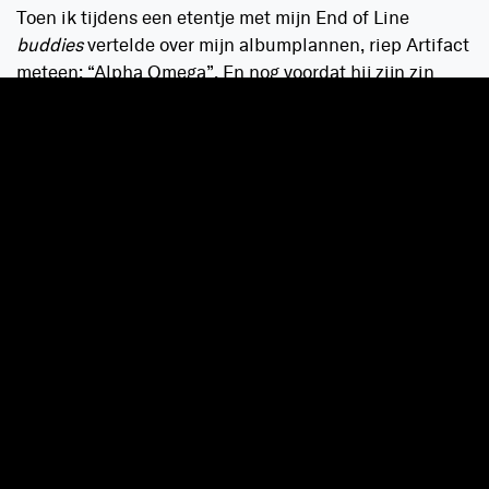
Toen ik tijdens een etentje met mijn End of Line
buddies
vertelde over mijn albumplannen, riep Artifact
meteen: “Alpha Omega”. En nog voordat hij zijn zin
verder af kon maken, riep ik:
“YES! ALBUM DONE!”
And the rest was history.
Het album was natuurlijk nog
lang niet klaar, maar die avond heb ik gefeest alsof ‘ie
af was.
– Wat wil je vertellen met Alpha Omega?
“
Everything has two sides.
En dat verhaal wil ik
vertellen om meerdere redenen: ik vind het gewoon
heel erg leuk om te doen en een toffe uitdaging, maar
ik wilde het album ook echt een ‘identiteit’ en een
boeiend en samenhangend verhaal geven. Maar de
allerbelangrijkste reden is omdat het leven vol zit met
ups en downs en allerlei vormen van emoties. Ik wil
ieder aspect van dat verhaal vertellen.
The good, the