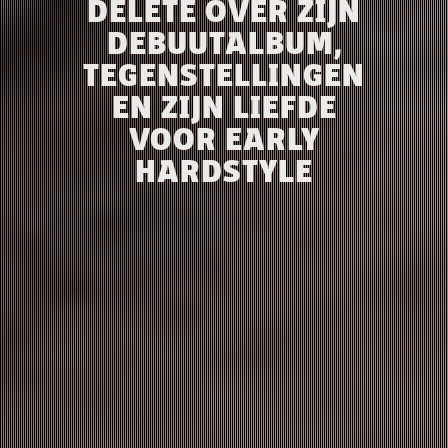
DELETE OVER ZIJN
DEBUUTALBUM,
TEGENSTELLINGEN
EN ZIJN LIEFDE
VOOR EARLY
HARDSTYLE