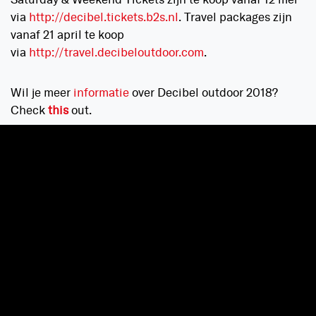
Saturday & Weekend Tickets zijn te koop vanaf 12 mei
via
http://decibel.tickets.b2s.nl
. Travel packages zijn
vanaf 21 april te koop
via
http://travel.decibeloutdoor.com
.
Wil je meer
informatie
over Decibel outdoor 2018?
Check
this
out.
Bron
Bron foto: b2s
Tags
B2S
Beekse Bergen
Decibel outdoor
Hardcore
Hardstyle
Outdoor
Raw hardstyle
Weekendfestival