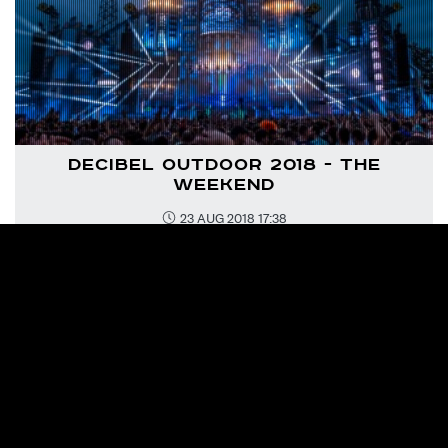
Decibel outdoor 2018 - The
Weekend
23 AUG 2018
17:38