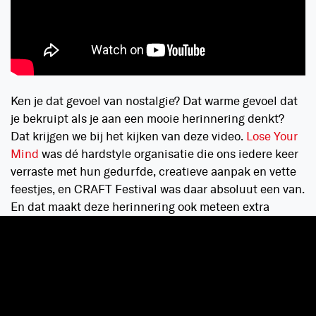
Ken je dat gevoel van nostalgie? Dat warme gevoel dat
je bekruipt als je aan een mooie herinnering denkt?
Dat krijgen we bij het kijken van deze video.
Lose Your
Mind
was dé hardstyle organisatie die ons iedere keer
verraste met hun gedurfde, creatieve aanpak en vette
feestjes, en CRAFT Festival was daar absoluut een van.
En dat maakt deze herinnering ook meteen extra
beladen, want deze editie is ook meteen één van de
redenen waarom Lose Your Mind niet meer bestaat.
De ernstige zomerstorm in 2015 zorgde ervoor dat veel