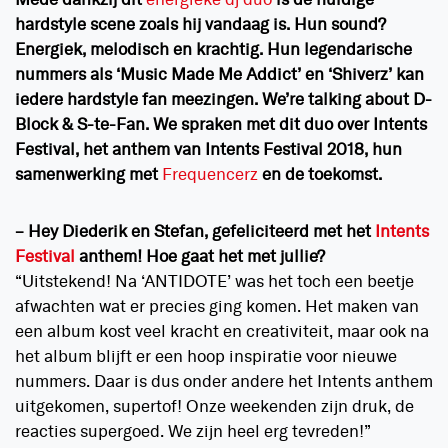
Mede dankzij dit
energieke dj duo
is de huidige
hardstyle scene zoals hij vandaag is. Hun sound?
Energiek, melodisch en krachtig.
Hun legendarische
nummers als
‘Music Made Me Addict’ en ‘Shiverz’ kan
iedere hardstyle fan meezingen.
We’re talking about D-
Block & S-te-Fan. We spraken met dit duo over Intents
Festival, het anthem van Intents Festival 2018, hun
samenwerking met
Frequencerz
en de toekomst.
– Hey Diederik en Stefan, gefeliciteerd met het
Intents
Festival
anthem! Hoe gaat het met jullie?
“Uitstekend! Na ‘ANTIDOTE’ was het toch een beetje
afwachten wat er precies ging komen. Het maken van
een album kost veel kracht en creativiteit, maar ook na
het album blijft er een hoop inspiratie voor nieuwe
nummers. Daar is dus onder andere het Intents anthem
uitgekomen, supertof! Onze weekenden zijn druk, de
reacties supergoed. We zijn heel erg tevreden!”