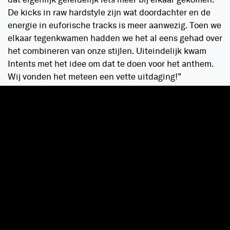
dat eigenlijk geleidelijk iets meer bij elkaar gekomen.
De kicks in raw hardstyle zijn wat doordachter en de
energie in euforische tracks is meer aanwezig. Toen we
elkaar tegenkwamen hadden we het al eens gehad over
het combineren van onze stijlen. Uiteindelijk kwam
Intents met het idee om dat te doen voor het anthem.
Wij vonden het meteen een vette uitdaging!”
“We zijn zelf natuurlijk enorm gegroeid. Volwassener
geworden, met meer rust en meer visie.”
– Waar hebben jullie je inspiratie voor het anthem van
dit jaar gehaald?
“We zijn eerst wat basiselementen van de track gaan
maken, daarna kwamen we bij het thema. The Ultimate
Celebration bekt niet echt lekker in een song, dus
hebben we dat omgevormd naar ‘Celebrate the day in
the ultimate way’. We hebben wel de woorden van