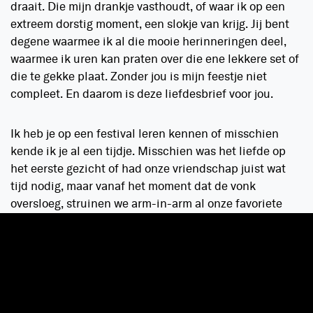
draait. Die mijn drankje vasthoudt, of waar ik op een
extreem dorstig moment, een slokje van krijg. Jij bent
degene waarmee ik al die mooie herinneringen deel,
waarmee ik uren kan praten over die ene lekkere set of
die te gekke plaat. Zonder jou is mijn feestje niet
compleet. En daarom is deze liefdesbrief voor jou.
Ik heb je op een festival leren kennen of misschien
kende ik je al een tijdje. Misschien was het liefde op
het eerste gezicht of had onze vriendschap juist wat
tijd nodig, maar vanaf het moment dat de vonk
oversloeg, struinen we arm-in-arm al onze favoriete
festivals en feestjes af. N
et zoals B
uurman en
Buurman, Peppie en Kokkie, Headhunterz en
Wildstylez, een onafscheidelijk duo.
Weekend na weekend struinen we arm-in-arm al onze