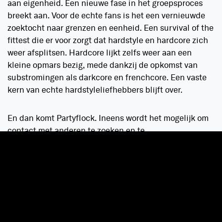
aan eigenheid. Een nieuwe fase in het groepsproces
breekt aan. Voor de echte fans is het een vernieuwde
zoektocht naar grenzen en eenheid. Een survival of the
fittest die er voor zorgt dat hardstyle en hardcore zich
weer afsplitsen. Hardcore lijkt zelfs weer aan een
kleine opmars bezig, mede dankzij de opkomst van
substromingen als darkcore en frenchcore. Een vaste
kern van echte hardstyleliefhebbers blijft over.
En dan komt Partyflock. Ineens wordt het mogelijk om
contact met anderen te zoeken en te
onderhouden. Het medium is razend populair en
vernieuwend. Er had immers nog nooit iemand van
Facebook, Instagram of Snapchat gehoord. Voor het
eerst kunnen partyanimals elkaar ook buiten de
feesten opzoeken. Het platform voorziet in de behoefte
tot interactie met elkaar. Feesten, dj’s en nieuwe
platen, maar ook hobby’s, huisdieren, gekke