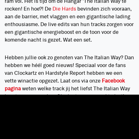
ram vol. Het is tijd om de Hangar ‘The Italian Way te
rocken! En hoe?! De
Die Hards
bevinden zich vooraan,
aan de barrier, met vlaggen en een gigantische lading
enthousiasme. De live edits van hun tracks zorgen voor
een gigantische energieboost en de toon voor de
komende nacht is gezet. Wat een set.
Hebben jullie ook zo genoten van The Italian Way? Dan
hebben we héél goed nieuws! Speciaal voor de fans
van Clockartz en Hardstyle Report hebben we een
vette winactie opgezet. Laat ons via onze
Facebook
pagina
weten welke track jij het liefst The Italian Way
hoort en win een door Clockartz gesigneerd t-shirt!
Tags
Clockartz
Q-BASE
Winactie