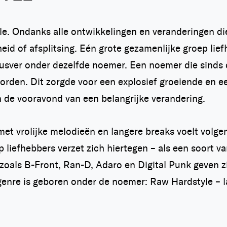
le. Ondanks alle ontwikkelingen en veranderingen d
id of afsplitsing. Eén grote gezamenlijke groep liefh
ot dusver onder dezelfde noemer. Een noemer die sinds
rden. Dit zorgde voor een explosief groeiende en e
 de vooravond van een belangrijke verandering.
met vrolijke melodieën en langere breaks voelt vol
ep liefhebbers verzet zich hiertegen – als een soort 
 zoals B-Front, Ran-D, Adaro en Digital Punk geven z
genre is geboren onder de noemer: Raw Hardstyle – l