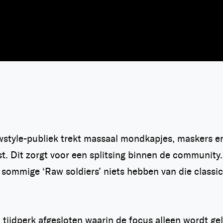
wstyle-publiek trekt massaal mondkapjes, maskers en
est. Dit zorgt voor een splitsing binnen de communit
 sommige ‘Raw soldiers’ niets hebben van die classic,
n tijdperk afgesloten waarin de focus alleen wordt ge