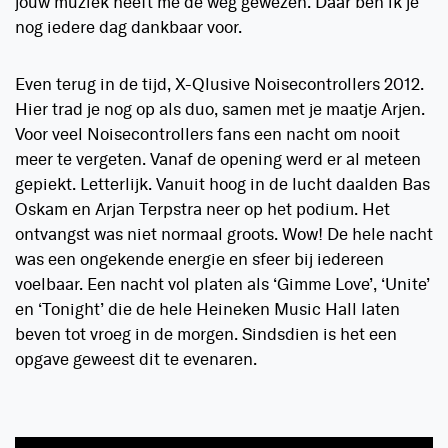
jouw muziek heeft me de weg gewezen. Daar ben ik je
nog iedere dag dankbaar voor.
Even terug in de tijd, X-Qlusive Noisecontrollers 2012.
Hier trad je nog op als duo, samen met je maatje Arjen.
Voor veel Noisecontrollers fans een nacht om nooit
meer te vergeten. Vanaf de opening werd er al meteen
gepiekt. Letterlijk. Vanuit hoog in de lucht daalden Bas
Oskam en Arjan Terpstra neer op het podium. Het
ontvangst was niet normaal groots. Wow! De hele nacht
was een ongekende energie en sfeer bij iedereen
voelbaar. Een nacht vol platen als ‘Gimme Love’, ‘Unite’
en ‘Tonight’ die de hele Heineken Music Hall laten
beven tot vroeg in de morgen. Sindsdien is het een
opgave geweest dit te evenaren.