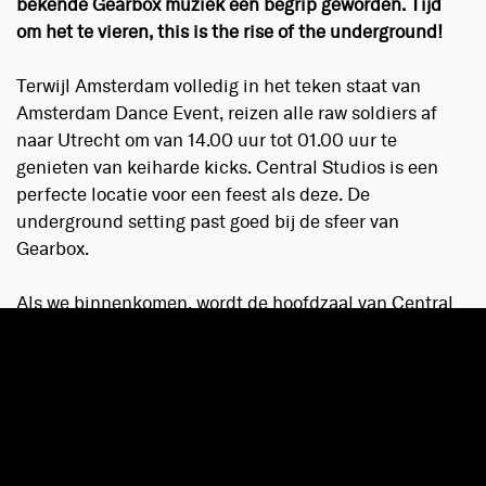
bekende Gearbox muziek een begrip geworden. Tijd
om het te vieren, this is the rise of the underground!
Terwijl Amsterdam volledig in het teken staat van
Amsterdam Dance Event, reizen alle raw soldiers af
naar Utrecht om van 14.00 uur tot 01.00 uur te
genieten van keiharde kicks. Central Studios is een
perfecte locatie voor een feest als deze. De
underground setting past goed bij de sfeer van
Gearbox.
Als we binnenkomen, wordt de hoofdzaal van Central
Studio’s warm gedraaid voor het harde geweld
vanavond door D-Sturb met een perfecte combinatie
van melodie en rauwe Level edits. Hierna is het de
beurt aan Luminite die een set vol verrassingen
weggeeft. Deze set is misschien wel één van de
highlights van 10 Years Gearbox. Luminite draait veel