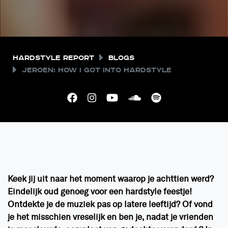
Hardstyle Report
Blogs
Jeroen: How I got into hardstyle
Keek jij uit naar het moment waarop je achttien werd?
Eindelijk oud genoeg voor een hardstyle feestje!
Ontdekte je de muziek pas op latere leeftijd? Of vond
je het misschien vreselijk en ben je, nadat je vrienden