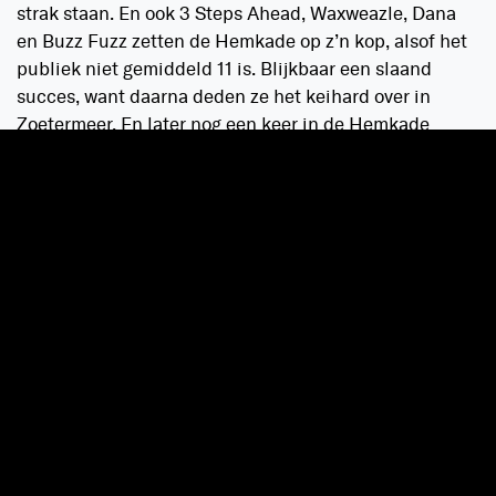
strak staan. En ook 3 Steps Ahead, Waxweazle, Dana
en Buzz Fuzz zetten de Hemkade op z’n kop, alsof het
publiek niet gemiddeld 11 is. Blijkbaar een slaand
succes, want daarna deden ze het keihard over in
Zoetermeer. En later nog een keer in de Hemkade
tijdens een heuse zomereditie: Summer Swim Festival.
Neem je zwembroek mee. En laat er vooral een
handtekening op zetten door je favoriete dj.