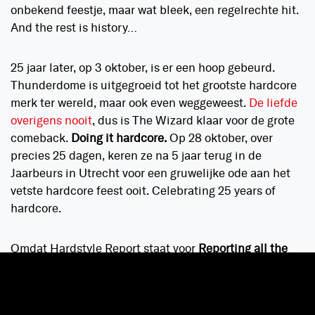
onbekend feestje, maar wat bleek, een regelrechte hit.
And the rest is history…
25 jaar later, op 3 oktober, is er een hoop gebeurd.
Thunderdome is uitgegroeid tot het grootste hardcore
merk ter wereld, maar ook even weggeweest.
De liefde
overigens nooit
, dus is The Wizard klaar voor de grote
comeback.
Doing it hardcore.
Op 28 oktober, over
precies 25 dagen, keren ze na 5 jaar terug in de
Jaarbeurs in Utrecht voor een gruwelijke ode aan het
vetste hardcore feest ooit. Celebrating 25 years of
hardcore.
Omdat Hardstyle Report staat voor
Reporting all the
Harder Styles
eren wij in de komende weken The
Wizard en zijn gabbers met 25 dagen Thunderdome.
Van vette interviews tot throwbacks, platen,