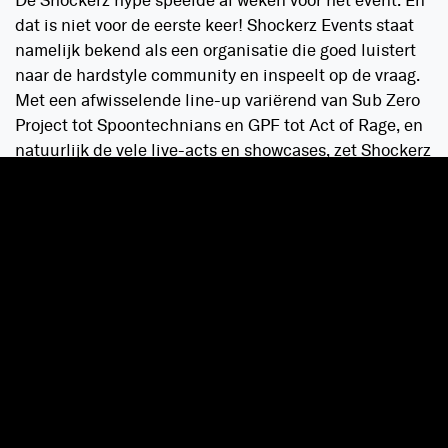
De Shockerz hype speelde al weken voor het event. En
dat is niet voor de eerste keer! Shockerz Events staat
namelijk bekend als een organisatie die goed luistert
naar de hardstyle community en inspeelt op de vraag.
Met een afwisselende line-up variërend van Sub Zero
Project tot Spoontechnians en GPF tot Act of Rage, en
natuurlijk de vele live-acts en showcases, zet Shockerz
Events een feestje neer, met het beste wat raw
hardstyle te bieden heeft.
Het stage design en de aankleding is niet heel
verrassend vergeleken met vorig jaar,
but why change a
winning team?
In beide area’s hangen grote led-
schermen en er zijn veel live-sets die met eigen visuals
werken, waardoor deze extra indrukwekkend zijn. Tel
daar de lasers, CO2-kanonnen en vlammen bij op, en je
hebt toffe show die écht iets toevoegt.