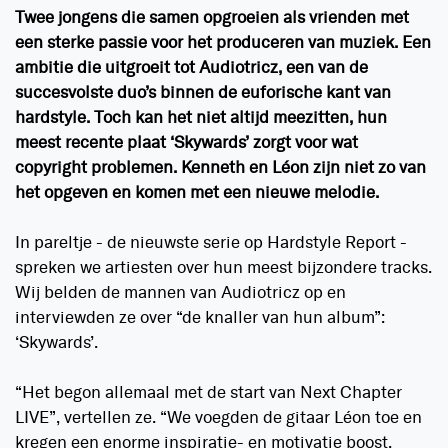
Twee jongens die samen opgroeien als vrienden met
een sterke passie voor het produceren van muziek. Een
ambitie die uitgroeit tot Audiotricz, een van de
succesvolste duo’s binnen de euforische kant van
hardstyle. Toch kan het niet altijd meezitten, hun
meest recente plaat ‘Skywards’ zorgt voor wat
copyright problemen. Kenneth en Léon zijn niet zo van
het opgeven en komen met een nieuwe melodie.
In pareltje - de nieuwste serie op Hardstyle Report -
spreken we artiesten over hun meest bijzondere tracks.
Wij belden de mannen van Audiotricz op en
interviewden ze over “de knaller van hun album”:
‘Skywards’.
“Het begon allemaal met de start van Next Chapter
LIVE”, vertellen ze. “We voegden de gitaar Léon toe en
kregen een enorme inspiratie- en motivatie boost.