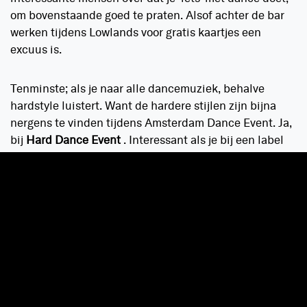
om bovenstaande goed te praten. Alsof achter de bar
werken tijdens Lowlands voor gratis kaartjes een
excuus is.
Tenminste; als je naar alle dancemuziek, behalve
hardstyle luistert. Want de hardere stijlen zijn bijna
nergens te vinden tijdens Amsterdam Dance Event. Ja,
bij
Hard Dance Event
. Interessant als je bij een label
aangesloten bent, dikke plaatjes draait, feesten
organiseert of iets inhoudelijks probeert te zeggen over
de scene – zoals wij. Leuk die conferenties, meetings
en al die dj-praat, maar wat als je gewoon zin hebt om
te dansen? Het blijkt maar weer dat hardstyle nog
steeds een ondergeschoven kindje is. Voor onze dj-
sterren geen gevulde ArenA, voor onze underground
geen zweterige warehouses. Wij mogen het buiten de
stad, buiten
Amsterdam Dance Event
zoeken.