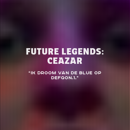
FUTURE LEGENDS:
CEAZAR
“Ik droom van de BLUE op
Defqon.1.”