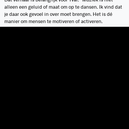
Dat verhaal is belangrijk voor Yvar. “Muziek is niet
alleen een geluid of maat om op te dansen. Ik vind dat
je daar ook gevoel in over moet brengen. Het is dé
manier om mensen te motiveren of activeren.
Daarnaast wil ik graag mijn energie en plezier
overbrengen.”