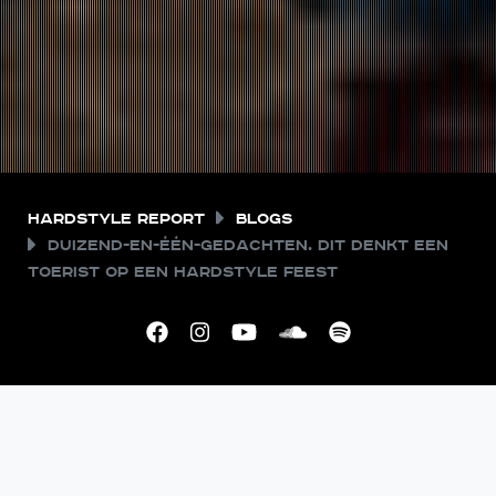
Hardstyle Report
Blogs
Duizend-en-één-gedachten. Dit denkt een
toerist op een hardstyle feest