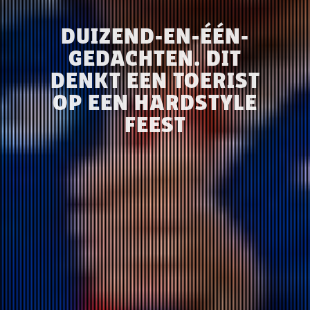
DUIZEND-EN-ÉÉN-
GEDACHTEN. DIT
DENKT EEN TOERIST
OP EEN HARDSTYLE
FEEST