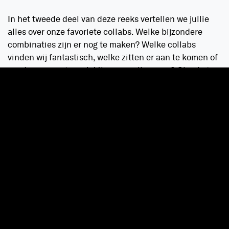
In het tweede deel van deze reeks vertellen we jullie
alles over onze favoriete collabs. Welke bijzondere
combinaties zijn er nog te maken? Welke collabs
vinden wij fantastisch, welke zitten er aan te komen of
zouden we juist nog héél graag willen zien? Check it
out.