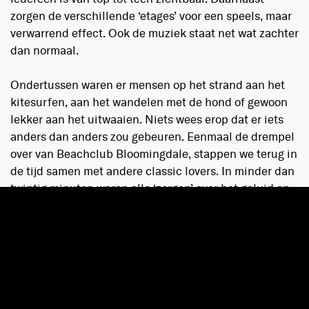
zorgen de verschillende ‘etages’ voor een speels, maar
verwarrend effect. Ook de muziek staat net wat zachter
dan normaal.
Ondertussen waren er mensen op het strand aan het
kitesurfen, aan het wandelen met de hond of gewoon
lekker aan het uitwaaien. Niets wees erop dat er iets
anders dan anders zou gebeuren. Eenmaal de drempel
over van Beachclub Bloomingdale, stappen we terug in
de tijd samen met andere classic lovers. In minder dan
twintig minuten waren alle ‘zorgen’ over het geluid en
de locatie verdwenen, als sneeuw voor de
Bloemendaalse horizon.
De sfeer en support vanuit het publiek tijdens de set
van Psyko Punkz is ongekend. Deze intieme locatie
zorgt ervoor dat de dj en het publiek dicht op elkaar