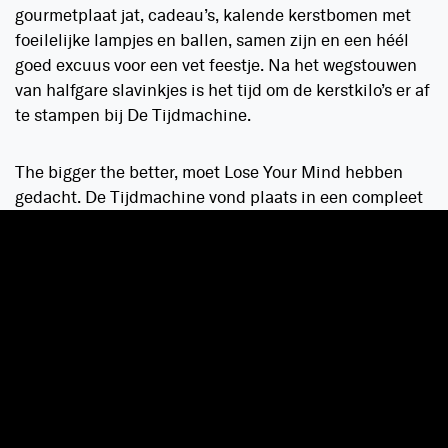
gourmetplaat jat, cadeau’s, kalende kerstbomen met
foeilelijke lampjes en ballen, samen zijn en een héél
goed excuus voor een vet feestje. Na het wegstouwen
van halfgare slavinkjes is het tijd om de kerstkilo’s er af
te stampen bij De Tijdmachine.
The bigger the better, moet Lose Your Mind hebben
gedacht. De Tijdmachine vond plaats in een compleet
uitverkochte HMH. De afgelopen jaren is dit concept
uitgegroeid tot een gigantisch succes. Ze begonnen
ooit in de K’danz in Schagen, verhuisden toen naar de
Scheepsbouwloods op de NDSM-werf in Amsterdam,
maar ook die zijn ze weer ontgroeid. Nu is het tijd voor
de Heineken Musical Hall, de plek waar legendes zijn
geboren. Vrijwel iedere hardstyle liefhebber heeft een
mooie herinnering bij deze locatie.