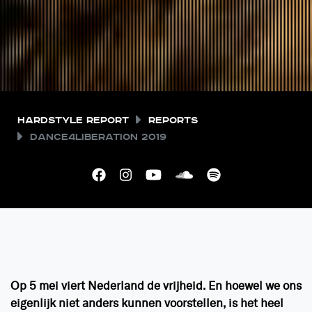
Hardstyle Report
Reports
Dance4Liberation 2019
Op 5 mei viert Nederland de vrijheid. En hoewel we ons
eigenlijk niet anders kunnen voorstellen, is het heel