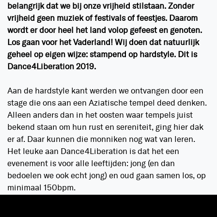
belangrijk dat we bij onze vrijheid stilstaan. Zonder
vrijheid geen muziek of festivals of feestjes. Daarom
wordt er door heel het land volop gefeest en genoten.
Los gaan voor het Vaderland! Wij doen dat natuurlijk
geheel op eigen wijze: stampend op hardstyle. Dit is
Dance4Liberation 2019.
Aan de hardstyle kant werden we ontvangen door een
stage die ons aan een Aziatische tempel deed denken.
Alleen anders dan in het oosten waar tempels juist
bekend staan om hun rust en sereniteit, ging hier dak
er af. Daar kunnen die monniken nog wat van leren.
Het leuke aan Dance4Liberation is dat het een
evenement is voor alle leeftijden: jong (en dan
bedoelen we ook echt jong) en oud gaan samen los, op
minimaal 150bpm.