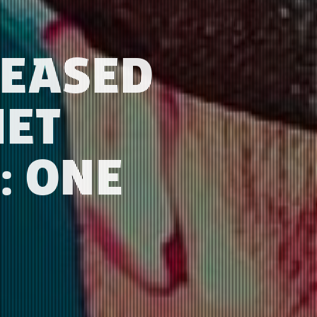
LEASED
HET
: ONE