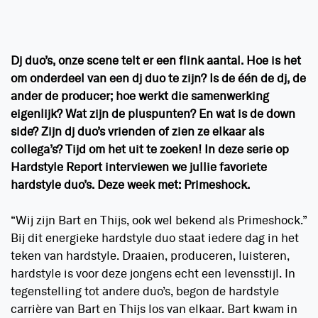
Dj duo’s, onze scene telt er een flink aantal. Hoe is het
om onderdeel van een dj duo te zijn? Is de één de dj, de
ander de producer; hoe werkt die samenwerking
eigenlijk? Wat zijn de pluspunten? En wat is de down
side? Zijn dj duo’s vrienden of zien ze elkaar als
collega’s? Tijd om het uit te zoeken! In deze serie op
Hardstyle Report interviewen we jullie favoriete
hardstyle duo’s. Deze week met: Primeshock.
“Wij zijn Bart en Thijs, ook wel bekend als Primeshock.”
Bij dit energieke hardstyle duo staat iedere dag in het
teken van hardstyle. Draaien, produceren, luisteren,
hardstyle is voor deze jongens echt een levensstijl. In
tegenstelling tot andere duo’s, begon de hardstyle
carrière van Bart en Thijs los van elkaar. Bart kwam in