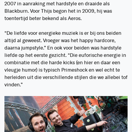
2007 in aanraking met hardstyle en draaide als
Blackburn. Voor Thijs begon het in 2009, hij was
toentertijd beter bekend als Aeros.
“De liefde voor energieke muziek is er bij ons beiden
altijd al geweest. Vroeger was het happy hardcore,
daarna jumpstyle.” En ook voor beiden was hardstyle
liefde op het eerste gezicht. “Die euforische energie in
combinatie met die harde kicks (en hier en daar een
vleugje humor) is typisch Primeshock en wel echt te
herleiden uit die verschillende stijlen die we allebei tof
vinden.”