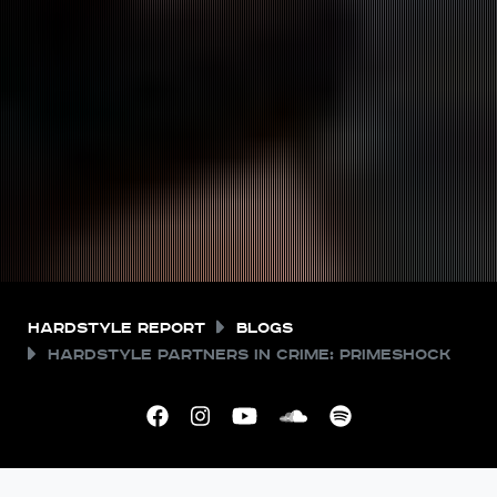
Hardstyle Report
Blogs
Hardstyle partners in crime: Primeshock