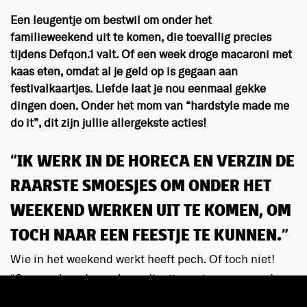
Een leugentje om bestwil om onder het
familieweekend uit te komen, die toevallig precies
tijdens Defqon.1 valt. Of een week droge macaroni met
kaas eten, omdat al je geld op is gegaan aan
festivalkaartjes. Liefde laat je nou eenmaal gekke
dingen doen. Onder het mom van “hardstyle made me
do it”, dit zijn jullie allergekste acties!
“IK WERK IN DE HORECA EN VERZIN DE
RAARSTE SMOESJES OM ONDER HET
WEEKEND WERKEN UIT TE KOMEN, OM
TOCH NAAR EEN FEESTJE TE KUNNEN.”
Wie in het weekend werkt heeft pech. Of toch niet!
“Sorry, volgende week wordt mijn cavia geopereerd aan
haar kleine teen. Kan echt niet komen werken!”